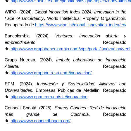
de
https://www2.deloitte.com/global/en/insights/topics/innovation.h
WIPO. (2024). 
Global Innovation Index 2024: Innovation in the 
Face of Uncertainty
. World Intellectual Property Organization. 
Recuperado de
https://www.wipo.int/global_innovation_index/en/
Bancolombia. (2024). 
Ventures: Innovación abierta y 
emprendimiento
. Recuperado 
de
https://www.grupobancolombia.com/wps/portal/innovacion/vent
Grupo Nutresa. (2024). 
InnLab: Laboratorio de Innovación 
Abierta
. Recuperado 
de
https://www.gruponutresa.com/innovacion/
EPM. (2024). 
Innovación y Sostenibilidad: Alianzas con 
Universidades
. Empresas Públicas de Medellín. Recuperado 
de
https://www.epm.com.co/site/innovacion
Connect Bogotá. (2025). 
Somos Connect: Red de innovación 
más grande de Colombia
. Recuperado 
de
https://www.connectbogota.org/