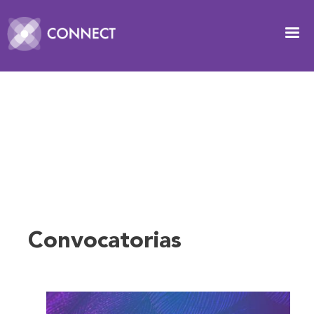
Pasar al contenido principal
Image
Convocatorias
y
noticias
Convocatorias